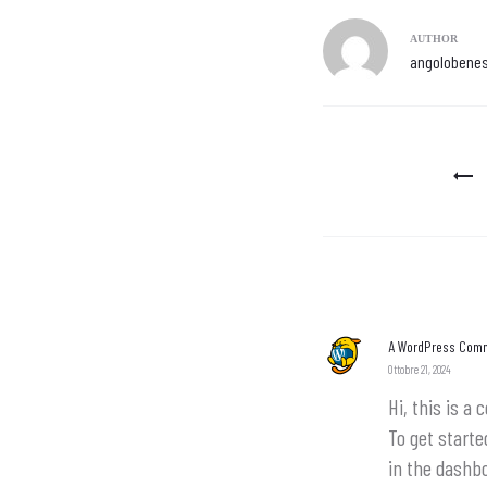
AUTHOR
angolobene
Navigazion
articoli
A WordPress Com
Ottobre 21, 2024
Hi, this is a
To get start
in the dashb