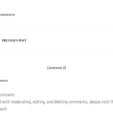
sserecerro
e
PREVIOUS POST
Comments (1)
menter
 comment.
ed with moderating, editing, and deleting comments, please visi
oard.